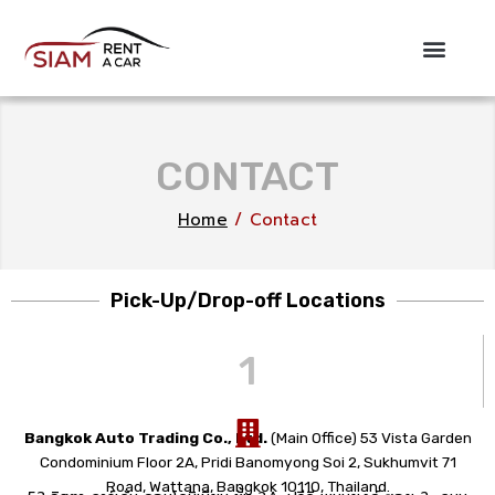
Skip
to
content
CONTACT
Home
/ Contact
Pick-Up/Drop-off Locations
1
Bangkok Auto Trading Co., Ltd.
(Main Office) 53 Vista Garden
Condominium Floor 2A, Pridi Banomyong Soi 2, Sukhumvit 71
Road, Wattana, Bangkok 10110, Thailand.